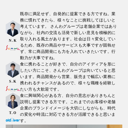
既存に満足せず、自発的に提案できる方ですね。業
務に慣れてきたら、様々なことに挑戦してほしいと
考えています。 さんわグループは老舗企業ではあり
ながら、社内の交流も活発で新しい意見を積極的に
取り入れる風土があります。社会は日々変化してい
N.K
るため、既存の商品やサービスも大事ですが固執せ
ず、常に商品開発にも力を入れていきたいです。行
動力が大事ですね。
食に携わることが好きで、自分のアイディアを形に
したい方にこそ、さんわグループは向いていると思
います。商品開発から営業、販売まで幅広い業務に
S.K
携われるチャンスがあるので、様々な職種を経験し
たい方も大歓迎です。
食に興味関心がある方、自分の意志がありきちんと
説明し提案できる方です。これまでのお客様や老舗
企業のブランドイメージを大切にしながらも、時代
T.O
の変化や時流に対応できる方が活躍できると思いま
す。