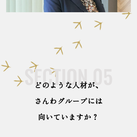
SECTION.05
どのような人材が、
さんわグループには
向いていますか？