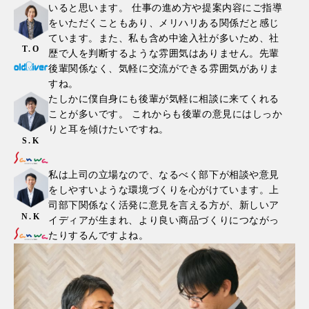
いると思います。 仕事の進め方や提案内容にご指導
をいただくこともあり、メリハリある関係だと感じ
ています。また、私も含め中途入社が多いため、社
T.O
歴で人を判断するような雰囲気はありません。先輩
後輩関係なく、気軽に交流ができる雰囲気がありま
すね。
たしかに僕自身にも後輩が気軽に相談に来てくれる
ことが多いです。 これからも後輩の意見にはしっか
りと耳を傾けたいですね。
S.K
私は上司の立場なので、なるべく部下が相談や意見
をしやすいような環境づくりを心がけています。上
司部下関係なく活発に意見を言える方が、新しいア
N.K
イディアが生まれ、より良い商品づくりにつながっ
たりするんですよね。