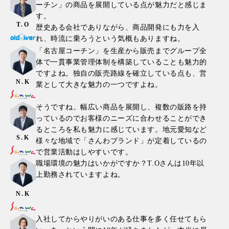
ーチン」の商品を展開している点が魅力だと感じま
す。
T.O
歴史ある会社でありながら、商品開発にも力を入
れ、時流に乗ろうという気概もありますね。
「名古屋コーチン」を生産から販売までグループ全
体で一貫事業管理体制を構築していることも魅力的
ですよね。独自の販売路線を確立している点も、営
N.K
業として大きな魅力の一つですよね。
そうですね。幅広い商品を展開し、複数の販路を持
っているのでお客様のニーズに合わせることができ
るところを私も魅力に感じています。地元愛知など
S.K
様々な地域で「さんわブランド」が定着しているの
で営業活動はしやすいです。
職場環境の魅力はいかがですか？T.Oさんは10年以
上勤務されていますよね。
N.K
入社してからやりがいのある仕事を多く任せてもら